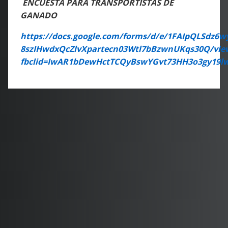
ENCUESTA PARA TRANSPORTISTAS DE
GANADO
https://docs.google.com/forms/d/e/1FAIpQLSdz6w
8szIHwdxQcZlvXpartecn03Wtl7bBzwnUKqs30Q/vie
fbclid=IwAR1bDewHctTCQyBswYGvt73HH3o3gy19l