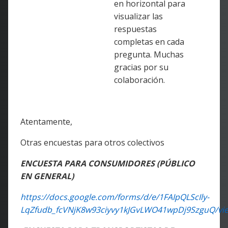
en horizontal para
visualizar las
respuestas
completas en cada
pregunta. Muchas
gracias por su
colaboración.
Atentamente,
Otras encuestas para otros colectivos
ENCUESTA PARA CONSUMIDORES (PÚBLICO
EN GENERAL)
https://docs.google.com/forms/d/e/1FAIpQLScIly-
LqZfudb_fcVNjK8w93ciyvy1kJGvLWO41wpDj9SzguQ/vi