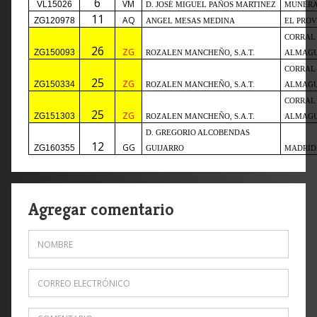
6
VM
VL15026
D. JOSÉ MIGUEL PAÑOS MARTINEZ
MUNER
11
AQ
ZG120978
ANGEL MESAS MEDINA
EL PRO
CORRAL
26
ZG
ZG150093
ROZALEN MANCHEÑO, S.A.T.
ALMAG
CORRAL
25
ZG
ZG150334
ROZALEN MANCHEÑO, S.A.T.
ALMAG
CORRAL
25
ZG
ZG151303
ROZALEN MANCHEÑO, S.A.T.
ALMAG
D. GREGORIO ALCOBENDAS
12
GG
ZG160355
GUIJARRO
MADRID
Agregar comentario