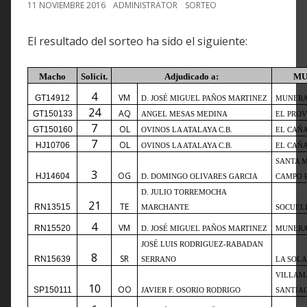
11 NOVIEMBRE 2016
ADMINISTRATOR
SORTEO
El resultado del sorteo ha sido el siguiente:
Macho
Solicit.
Adjudicado a:
MU
4
VM
GT14912
D. JOSÉ MIGUEL PAÑOS MARTINEZ
MUNER
24
AQ
GT150133
ANGEL MESAS MEDINA
EL PRO
7
OL
GT150160
OVINOS LA ATALAYA C.B.
EL CAÑ
7
OL
HJ10706
OVINOS LA ATALAYA C.B.
EL CAÑ
SANTA M
3
OG
HJ14604
D. DOMINGO OLIVARES GARCIA
CAMPO 
D. JULIO TORREMOCHA
21
TE
RN13515
MARCHANTE
SOCUEL
4
VM
RN15520
D. JOSÉ MIGUEL PAÑOS MARTINEZ
MUNER
JOSÉ LUIS RODRIGUEZ-RABADAN
8
SR
RN15639
SERRANO
LA SOL
VILLAM
10
OO
SP150111
JAVIER F. OSORIO RODRIGO
SANTIA